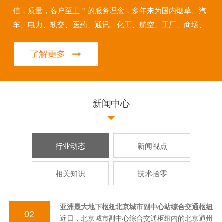
信，质量，客户至上＂的服务理念，多年来为国内烟草、汽
车、电力、轨交、医药、通讯、化工、航空、工厂、商场、
会展等行业提供了安全、高效的解决方案，极大提高其工作
效率。 开云...
新闻中心
行业动态
新闻视点
相关知识
技术拾零
亚洲最大地下枢纽北京城市副中心站综合交通枢纽
02
近日，北京城市副中心综合交通枢纽内的北京通州
工程正式开通运营