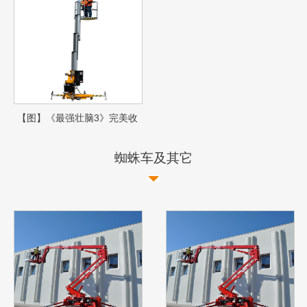
【图】《最强壮脑3》完美收
官心算大帝土屋宏名对决闻名
女星陈冉冉
蜘蛛车及其它