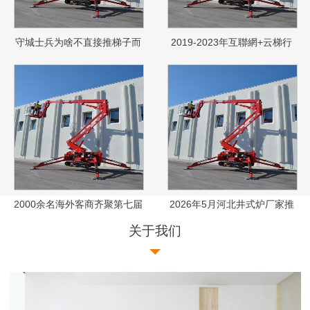
守城士兵为啥不直接推梯子而
2019-2023年互聯網+云梯行
费力用石头砸呢？士兵：谁推
業運營形式及市場远景研讨報
谁傻
告
2000余名海外客商齐聚第七届
2026年5月河北井式炉厂家推
国际客户节 徐工“大国重器”圈
荐指南：热处理井式炉中温真
关于我们
粉全球“朋友圈”
空淬火式公司优选！