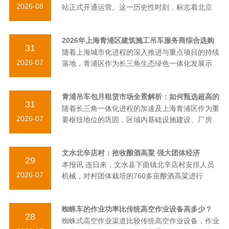
2026-08
站正式开通运营。这一历史性时刻，标志着北京
2026年上海青浦区建筑施工吊车服务商综合选购
31
随着上海城市化进程的深入推进与重点项目的持续
指南
2026-07
落地，青浦区作为长三角生态绿色一体化发展示
青浦吊车包月租赁市场全景解析：如何甄选超高的
31
随着长三角一体化进程的加速及上海青浦区作为重
性价比的专业服务商？
2026-07
要枢纽地位的巩固，区域内基础设施建设、厂房
文水北辛店村：抢收酿酒高粱 强大团体经济
29
本报讯 连日来，文水县下曲镇北辛店村安排人员
2026-07
机械，对村团体栽培的760多亩酿酒高粱进行
蜘蛛车的作业功率比传统高空作业设备高多少？
28
蜘蛛式高空作业渠道比较传统高空作业设备，作业